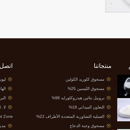
منتجاتنا
اتصل ب
مسحوق كلوريد الكولين
ليوب
مسحوق الليسين 25%
الهاتف: 086
بروبيل بتائين هيدروكلورايد 98%
البر
التعاون الميداني 18%
لا. 6, طريق جيالينغ ,
العملية التشاورية المتعددة الأطراف 22%
t Zone
مسحوق وجبة الدجاج
مدين