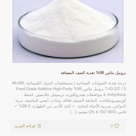
بروبيل بتائين 98% تغذية الصف المضافة
درجة تغذية الحيوانات الصناعية | مستخلصات المواد الكيميائية. 590-46-
5 / 107-43-7 بروبيل بتائين 98%
Feed Grade Additive High-Purity
Anhydrous
& مواصفات هيدروكلوريد تريميثيل جلايسين. قسط
أوزموبروتيكتانت, المانحة الميثيل فعالة, وجاذب أيضي للماشية, تربية
الدواجن, وتربية الأحياء المائية. ✓ الحد الأدنى من الطهارة: 98.0% ✓
فامي-QS & ISO 9001 معتمد
[…]
0
قراءة المزيد