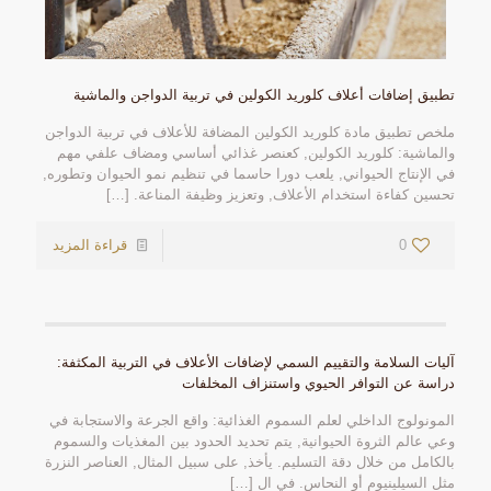
تطبيق إضافات أعلاف كلوريد الكولين في تربية الدواجن والماشية
ملخص تطبيق مادة كلوريد الكولين المضافة للأعلاف في تربية الدواجن
والماشية: كلوريد الكولين, كعنصر غذائي أساسي ومضاف علفي مهم
في الإنتاج الحيواني, يلعب دورا حاسما في تنظيم نمو الحيوان وتطوره,
تحسين كفاءة استخدام الأعلاف, وتعزيز وظيفة المناعة.
[…]
0
قراءة المزيد
آليات السلامة والتقييم السمي لإضافات الأعلاف في التربية المكثفة:
دراسة عن التوافر الحيوي واستنزاف المخلفات
المونولوج الداخلي لعلم السموم الغذائية: واقع الجرعة والاستجابة في
وعي عالم الثروة الحيوانية, يتم تحديد الحدود بين المغذيات والسموم
بالكامل من خلال دقة التسليم. يأخذ, على سبيل المثال, العناصر النزرة
مثل السيلينيوم أو النحاس. في ال
[…]