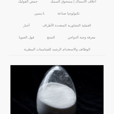
أعلاف الأسماك | مسحوق السمك
حمض الفوليك
تكنولوجيا صناعة
L-يسين
العملية التشاورية المتعددة الأطراف
أخبار
معرفة وجبة الدواجن
المنتج
فول الصويا
الوظائف والاستخدام الرشيد للفيتامينات البيطرية