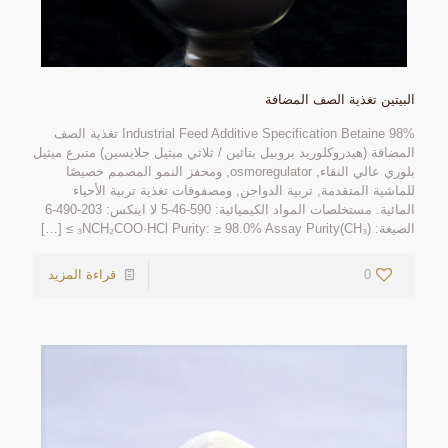
البيتين تغذية الصف المضافة
Industrial Feed Additive Specification Betaine
98% تغذية الصف
المضافة (هيدروكلوريد بروبيل بتائين / ثلاثي ميثيل جلايسين) متبرع ميثيل
بلوري عالي النقاء, osmoregulator, ومحفز النمو المصمم خصيصًا
للماشية المتقدمة, تربية الدواجن, ومصفوفات تغذية تربية الأحياء
المائية. مستخلصات المواد الكيميائية: 590-46-5 لا اينكس: 203-490-6
الصيغة: (CH₃)
Assay Purity ≥
: ≥ 98.0%
₃NCH₂COO·HCl Purity
[…]
0
قراءة المزيد