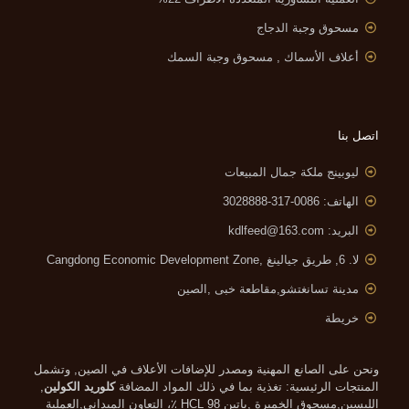
مسحوق وجبة الدجاج
أعلاف الأسماك , مسحوق وجبة السمك
اتصل بنا
ليوبينج ملكة جمال المبيعات
الهاتف: 0086-317-3028888
البريد:
kdlfeed@163.com
لا. 6, طريق جيالينغ ,
Cangdong Economic Development Zone
مدينة تسانغتشو,مقاطعة خبى ,الصين
خريطة
ونحن على الصانع المهنية ومصدر للإضافات الأعلاف في الصين, وتشمل
المنتجات الرئيسية: تغذية بما في ذلك المواد المضافة
كلوريد الكولين
,
الليسين,مسحوق الخميرة ,باتين HCL 98 ٪، التعاون الميداني,العملية