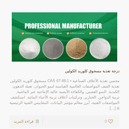
درجة تغذية مسحوق كلوريد الكولين
محسن تغذية الأعلاف الصناعية • CAS 67-48-1 مسحوق كلوريد الكولين
تغذية الصف المواصفات العالمية القياسية لنمو الحيوان, تعبئة الدهون
الكبدية, النمو العصبي, والكفاءة الأيضية عالية الإنتاجية عبر الماشية,
تربية الدواجن, الخنازير, وتركيبات أعلاف تربية الأحياء المائية. استكشف
المواصفات الفنية، أبرز معالم مؤشر البيانات، المقاييس الفنية الرئيسية
[…]
&
0
قراءة المزيد