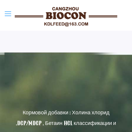
Кормовой добавки : Холина хлорид
,DCP/MDCP , Бетаин HCL классификации и