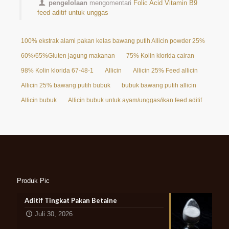
pengelolaan
mengomentari
Folic Acid Vitamin B9
feed aditif untuk unggas
100% ekstrak alami pakan kelas bawang putih Allicin powder 25%
60%/65%Gluten jagung makanan
75% Kolin klorida cairan
98% Kolin klorida 67-48-1
Allicin
Allicin 25% Feed allicin
Allicin 25% bawang putih bubuk
bubuk bawang putih allicin
Allicin bubuk
Allicin bubuk untuk ayam/unggas/ikan feed aditif
Produk Pic
Aditif Tingkat Pakan Betaine
Juli 30, 2026