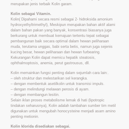
merupakan jenis terbaik Kolin garam.
Kolin sebagai Vitamin.
Kolin( Dipahami secara resmi sebagai 2- hidroksida amonium
hydroxyethyltrimethyl), Meskipun merupakan bahan aktif alami
dalam bahan pakan yang banyak, konsentrasi biasanya juga
berkurang untuk membuat kemajuan tertentu tepat sebagai
pembangunan baik secara optimal dalam hewan peliharaan
muda, terutama unggas, babi serta betis, namun juga sejenis
kucing besar, hewan peliharaan dan hewan furbearing.
Kekurangan Kolin dapat memicu hepatik steatosis,
ophthalmoptosis, anemia, perut gastrousus, dll.
Kolin memainkan fungsi penting dalam sejumlah cara lain:.
– oleh struktur dan melestarikan sel kerangka.
– dengan membentuk asetilkolin untuk transmisi impuls.
– dengan melindungi melawan perosis di ayam.
– dengan membangun lesitin.
Selain iklan proses metabolisme lemak di hati (lipotropic
tindakan seharusnya), Kolin adalah tambahan sumber tim metil
digunakan untuk mengubah honocysteine menjadi asam amino
penting metionin.
Kolin klorida disediakan sebagai.