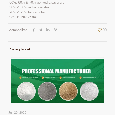
50%, 60% & 70% penyedia sayuran.
50% & 60% silika operator.
70% & 75% larutan obat.
98% Bubuk kristal.
Membagikan
90
Posting terkait
Juli 20, 2026