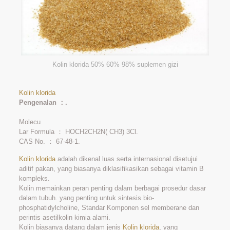
Kolin klorida 50% 60% 98% suplemen gizi
Kolin klorida
Pengenalan ：.
Molecu
Lar Formula ： HOCH2CH2N( CH3) 3Cl.
CAS No. ： 67-48-1.
Kolin klorida
adalah dikenal luas serta internasional disetujui
aditif pakan, yang biasanya diklasifikasikan sebagai vitamin B
kompleks.
Kolin memainkan peran penting dalam berbagai prosedur dasar
dalam tubuh. yang penting untuk sintesis bio-
phosphatidylcholine, Standar Komponen sel memberane dan
perintis asetilkolin kimia alami.
Kolin biasanya datang dalam jenis
Kolin klorida
, yang