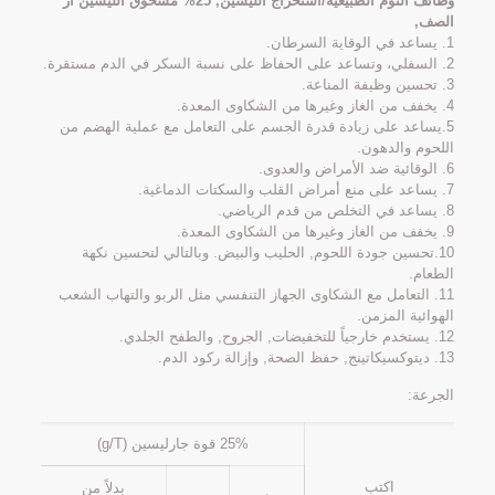
وظائف الثوم الطبيعية/استخراج الليسين, 25% مسحوق الليسين آر
الصف,
1. يساعد في الوقاية السرطان.
2. السفلي، وتساعد على الحفاظ على نسبة السكر في الدم مستقرة.
3. تحسين وظيفة المناعة.
4. يخفف من الغاز وغيرها من الشكاوى المعدة.
5.يساعد على زيادة قدرة الجسم على التعامل مع عملية الهضم من
اللحوم والدهون.
6. الوقائية ضد الأمراض والعدوى.
7. يساعد على منع أمراض القلب والسكتات الدماغية.
8. يساعد في التخلص من قدم الرياضي.
9. يخفف من الغاز وغيرها من الشكاوى المعدة.
10.تحسين جودة اللحوم, الحليب والبيض. وبالتالي لتحسين نكهة
الطعام.
11. التعامل مع الشكاوى الجهاز التنفسي مثل الربو والتهاب الشعب
الهوائية المزمن.
12. يستخدم خارجياً للتخفيضات, الجروح, والطفح الجلدي.
13. ديتوكسيكاتينج, حفظ الصحة, وإزالة ركود الدم.
الجرعة:
25% قوة جارليسين (g/T)
اكتب
بدلاً من