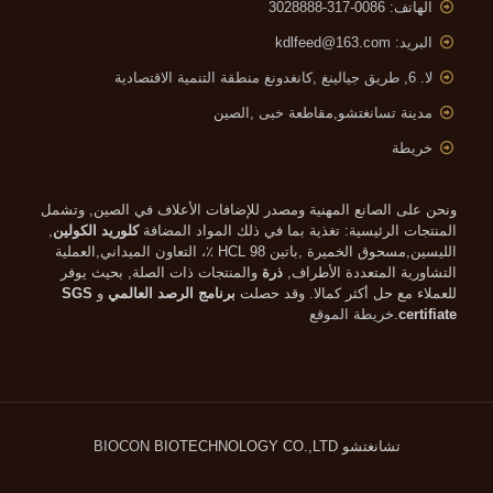
الهاتف: 0086-317-3028888
البريد:
kdlfeed@163.com
لا. 6, طريق جيالينغ ,
كانغدونغ منطقة التنمية الاقتصادية
مدينة تسانغتشو,مقاطعة خبى ,الصين
خريطة
ونحن على الصانع المهنية ومصدر للإضافات الأعلاف في الصين, وتشمل
المنتجات الرئيسية: تغذية بما في ذلك المواد المضافة
كلوريد الكولين
,
الليسين,مسحوق الخميرة ,باتين HCL 98 ٪، التعاون الميداني,العملية
التشاورية المتعددة الأطراف,
ذرة
والمنتجات ذات الصلة, بحيث يوفر
للعملاء مع حل أكثر كمالا. وقد حصلت
برنامج الرصد العالمي
و
SGS
certifiate
.
خريطة الموقع
تشانغتشو
BIOTECHNOLOGY CO.,LTD
BIOCON