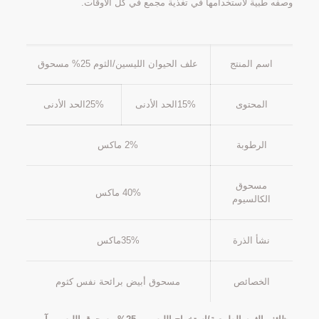
وصفه طبية لاستخدامها في تغذية مجمع في كل الأوقات.
اسم المنتج
علف الحيوان الليسين/الثوم 25% مسحوق
المحتوى
15%الحد الأدنى
25%الحد الأدنى
الرطوبة
2% ماكس
مسحوق
40% ماكس
الكالسيوم
نشأ الذرة
35%ماكس
الخصائص
مسحوق أبيض برائحة نفس كثوم