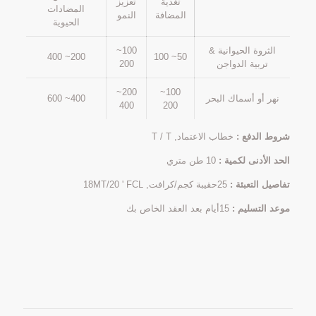
تغذية
تعزيز
المضادات
المضافة
النمو
الحيوية
الثروة الحيوانية &
100~
200~ 400
50~ 100
تربية الدواجن
200
200~
100~
نهر أو أسماك البحر
400~ 600
400
200
شروط الدفع :
خطاب الاعتماد, T / T
الحد الأدنى لكمية :
10 طن متري
تفاصيل التعبئة :
25حقيبة كجم/كرافت, 18MT/20 ' FCL
موعد التسليم :
15أيام بعد العقد الخاص بك