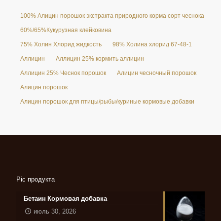
100% Алицин порошок экстракта природного корма сорт чеснока 25%
60%/65%Кукурузная клейковина
75% Холин Хлорид жидкость
98% Холина хлорид 67-48-1
Аллицин
Аллицин 25% кормить аллицин
Аллицин 25% Чеснок порошок
Алицин чесночный порошок
Алицин порошок
Алицин порошок для птицы/рыбы/куриные кормовые добавки
Pic продукта
Бетаин Кормовая добавка
июль 30, 2026