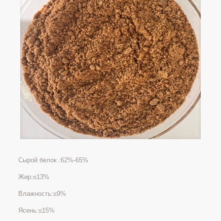
Сырой белок :62%-65%
Жир:≤13%
Влажность:≤9%
Ясень:≤15%